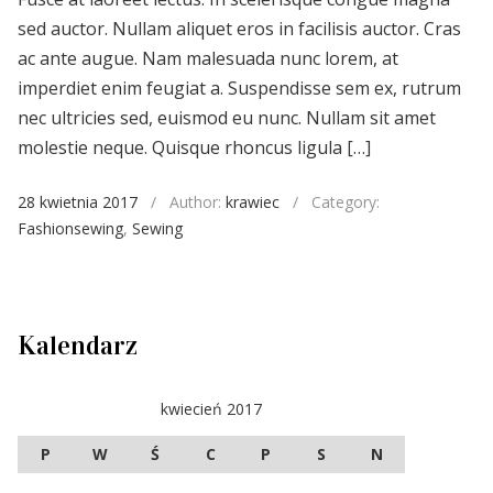
sed auctor. Nullam aliquet eros in facilisis auctor. Cras
ac ante augue. Nam malesuada nunc lorem, at
imperdiet enim feugiat a. Suspendisse sem ex, rutrum
nec ultricies sed, euismod eu nunc. Nullam sit amet
molestie neque. Quisque rhoncus ligula […]
28 kwietnia 2017
/
Author:
krawiec
/
Category:
Fashionsewing
,
Sewing
Kalendarz
kwiecień 2017
P
W
Ś
C
P
S
N