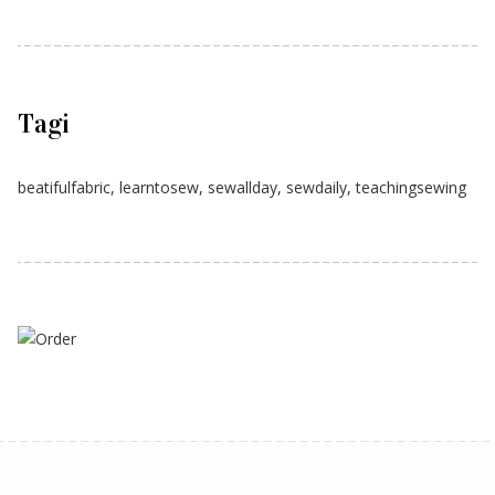
Tagi
beatifulfabric
,
learntosew
,
sewallday
,
sewdaily
,
teachingsewing