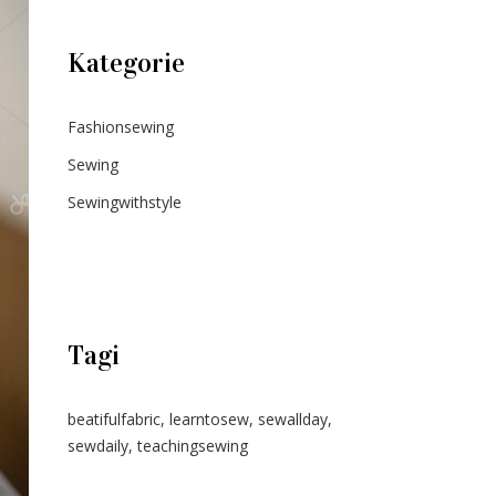
Kategorie
Fashionsewing
Sewing
Sewingwithstyle
Tagi
beatifulfabric
,
learntosew
,
sewallday
,
sewdaily
,
teachingsewing