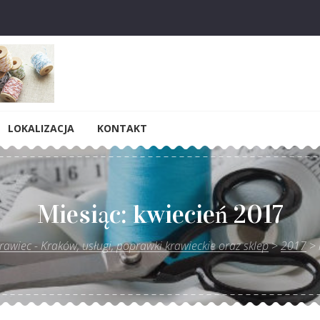
sługi, poprawki krawieckie oraz s
LOKALIZACJA
KONTAKT
Miesiąc:
kwiecień 2017
awiec - Kraków, usługi, poprawki krawieckie oraz sklep
>
2017
>