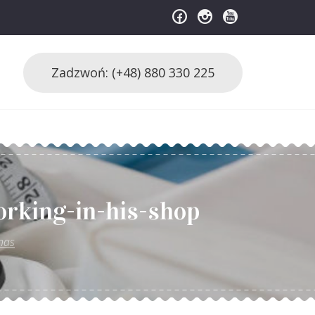
Zadzwoń: (+48) 880 330 225
klep
orking-in-his-shop
nas