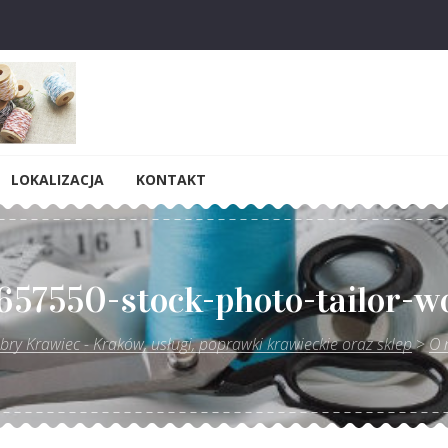
sługi, poprawki krawieckie oraz s
LOKALIZACJA
KONTAKT
57550-stock-photo-tailor-w
bry Krawiec - Kraków, usługi, poprawki krawieckie oraz sklep
>
O 